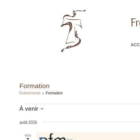
Fr
ACC
Formation
Évènements
Formation
Évènements
À venir
Sélectionnez
août 2026
une
date.
VEN