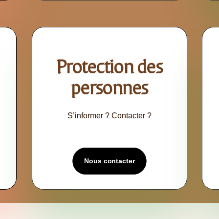
Protection des
personnes
S’informer ? Contacter ?
Nous contacter
Nous contacter