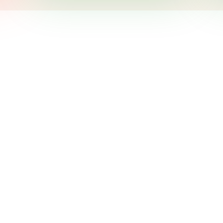
S’informer
Nouvelles de nos Frères
Tous les articles du site
Angers
Agenda
Bron
Bibliothèque capucine
Chambéry
Nos sites favoris
Clermont-Ferrand
Créteil
Lourdes
Paris
Tiaret (Algérie)