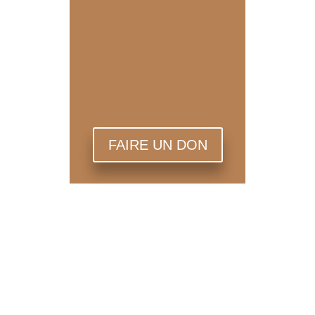
Boissonnade, 75014 Paris. – 14h-19h : portes
ouvertes du couvent avec l’exposition de la
relique de la manche de la tunique de saint
François – 17h : conférence,...
FAIRE UN DON
Les Frères Capucins
Qui sommes-nous ?