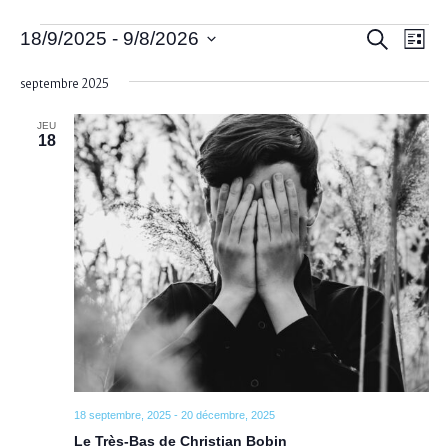
Évènements
Recher
Nav
Recherche
18/9/2025
 - 
9/8/2026
Liste
de
et
Sélectionnez
vue
navigat
septembre 2025
une
Év
de
date.
JEU
vues
18
Évènem
18 septembre, 2025
-
20 décembre, 2025
Le Très-Bas de Christian Bobin