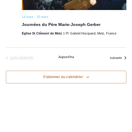
14 mars
-
15 mars
Journées du Père Marie-Joseph Gerber
Eglise St Clément de Metz
1 Pl. Gabriel Hocquard, Metz, France
Évènements
Aujourd’hui
précédents
Évènements
suivants
S’abonner au calendrier
Les Frères Capucins