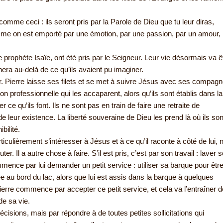
comme ceci : ils seront pris par la Parole de Dieu que tu leur diras,
mme on est emporté par une émotion, par une passion, par un amour,
ophète Isaïe, ont été pris par le Seigneur. Leur vie désormais va ê
ra au-delà de ce qu’ils avaient pu imaginer.
ter. Pierre laisse ses filets et se met à suivre Jésus avec ses compag
ion professionnelle qui les accaparent, alors qu’ils sont établis dans la
 ce qu’ils font. Ils ne sont pas en train de faire une retraite de
e leur existence. La liberté souveraine de Dieu les prend là où ils son
bilité.
ticulièrement s’intéresser à Jésus et à ce qu’il raconte à côté de lui, n
r. Il a autre chose à faire. S’il est pris, c’est par son travail : laver 
ommence par lui demander un petit service : utiliser sa barque pour êtr
lée au bord du lac, alors que lui est assis dans la barque à quelques
ierre commence par accepter ce petit service, et cela va l’entraîner de
de sa vie.
ions, mais par répondre à de toutes petites sollicitations qui