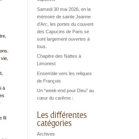
Samedi 30 mai 2026, en la
mémoire de sainte Jeanne
d’Arc, les portes du couvent
des Capucins de Paris se
tre,
sont largement ouvertes à
tous.
nons.
Chapitre des Nattes à
 vie,
Limonest
t,
Ensemble vers les reliques
de François
i à
Un “week-end pour Dieu” au
ses
cœur du carême :
e
Les différentes
 fil
catégories
Archives