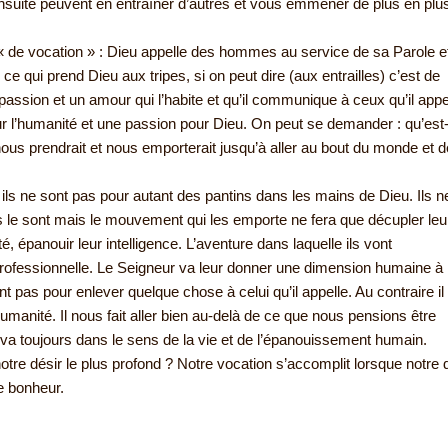
nsuite peuvent en entraîner d’autres et vous emmener de plus en plus
t « de vocation » : Dieu appelle des hommes au service de sa Parole e
e qui prend Dieu aux tripes, si on peut dire (aux entrailles) c’est de
passion et un amour qui l’habite et qu’il communique à ceux qu’il appe
r l’humanité et une passion pour Dieu. On peut se demander : qu’est
ous prendrait et nous emporterait jusqu’à aller au bout du monde et d
ils ne sont pas pour autant des pantins dans les mains de Dieu. Ils n
ls le sont mais le mouvement qui les emporte ne fera que décupler leu
lité, épanouir leur intelligence. L’aventure dans laquelle ils vont
rofessionnelle. Le Seigneur va leur donner une dimension humaine à 
 pas pour enlever quelque chose à celui qu’il appelle. Au contraire il
humanité. Il nous fait aller bien au-delà de ce que nous pensions être
va toujours dans le sens de la vie et de l’épanouissement humain.
otre désir le plus profond ? Notre vocation s’accomplit lorsque notre 
re bonheur.