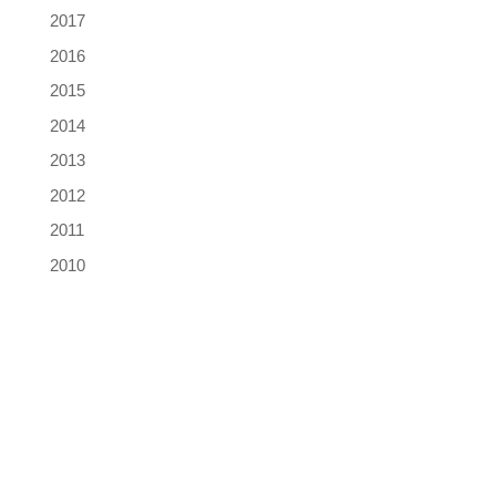
2017
2016
2015
2014
2013
2012
2011
2010
Les Frères Capucins
Qui sommes-nous ?
Notre Podcast