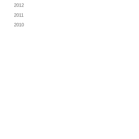
2012
2011
2010
Les Frères Capucins
Qui sommes-nous ?
Notre Podcast
Les prières
Contact
Mentions légales
S’informer