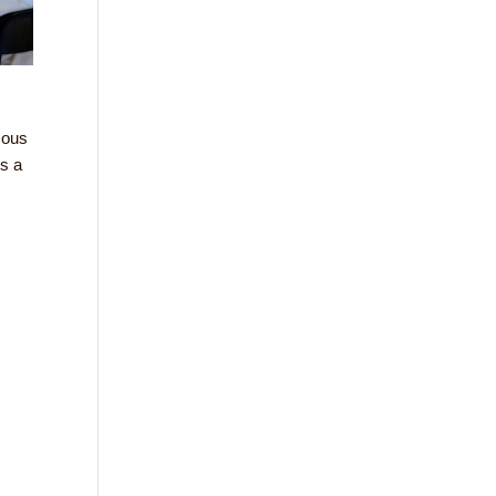
Nous
us a