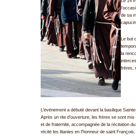
Le 14 m
l’occas
de sa m
capucin
Le but 
tempora
la renc
interce
frères,
L’événement a débuté devant la basilique Sainte-
Après un rite d’ouverture, les frères se sont mi
et de fraternité, accompagnée de la récitation du 
récité les litanies en l’honneur de saint François