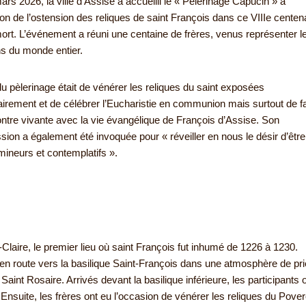
ars 2026, la ville d’Assise a accueilli le « Pèlerinage Capucin » à
ion de l’ostension des reliques de saint François dans ce VIIIe centen
ort. L’événement a réuni une centaine de frères, venus représenter l
s du monde entier.
du pèlerinage était de vénérer les reliques du saint exposées
irement et de célébrer l’Eucharistie en communion mais surtout de fa
ontre vivante avec la vie évangélique de François d’Assise. Son
ssion a également été invoquée pour « réveiller en nous le désir d’être
 mineurs et contemplatifs ».
Claire, le premier lieu où saint François fut inhumé de 1226 à 1230.
s en route vers la basilique Saint-François dans une atmosphère de pr
Saint Rosaire. Arrivés devant la basilique inférieure, les participants 
. Ensuite, les frères ont eu l’occasion de vénérer les reliques du Pover