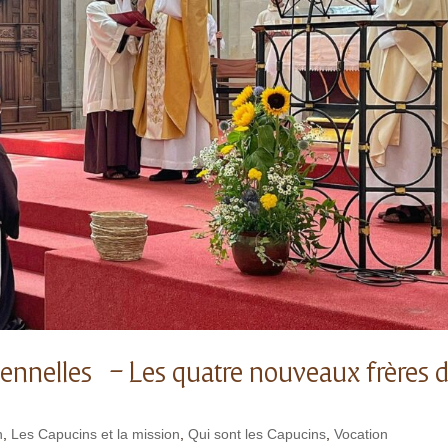
solennelles – Les quatre nouveaux frères 
n
,
Les Capucins et la mission
,
Qui sont les Capucins
,
Vocation